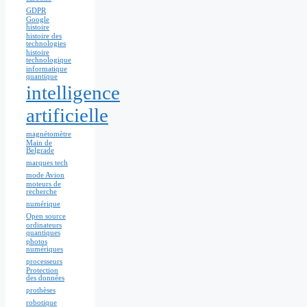
GDPR
Google
histoire
histoire des
technologies
histoire
technologique
informatique
quantique
intelligence
artificielle
magnétomètre
Main de
Belgrade
marques tech
mode Avion
moteurs de
recherche
numérique
Open source
ordinateurs
quantiques
photos
numériques
processeurs
Protection
des données
prothèses
robotique