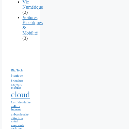
Vie
Numérique
(2)
Voitures
Électriques
&
Mobilité
(3)
Big Tech
bionique
bricolage
capteurs
mobiles
cloud
Confidentialité
culture
Internet
cybersécurité
détection
métal
empreinte
carbone