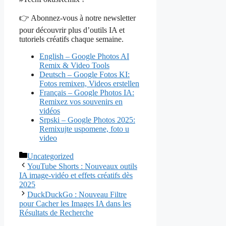
👉 Abonnez-vous à notre newsletter
pour découvrir plus d’outils IA et
tutoriels créatifs chaque semaine.
English – Google Photos AI
Remix & Video Tools
Deutsch – Google Fotos KI:
Fotos remixen, Videos erstellen
Français – Google Photos IA:
Remixez vos souvenirs en
vidéos
Srpski – Google Photos 2025:
Remixujte uspomene, foto u
video
Catégories
Uncategorized
YouTube Shorts : Nouveaux outils
IA image-vidéo et effets créatifs dès
2025
DuckDuckGo : Nouveau Filtre
pour Cacher les Images IA dans les
Résultats de Recherche