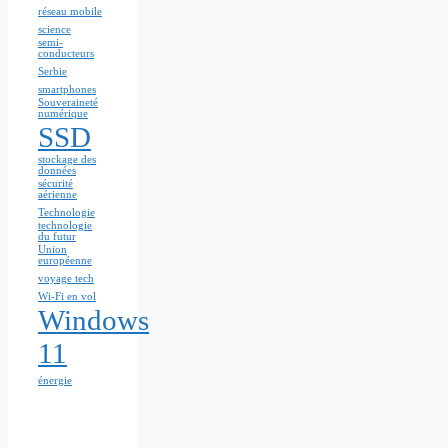
réseau mobile
science
semi-
conducteurs
Serbie
smartphones
Souveraineté
numérique
SSD
stockage des
données
sécurité
aérienne
Technologie
technologie
du futur
Union
européenne
voyage tech
Wi-Fi en vol
Windows
11
énergie