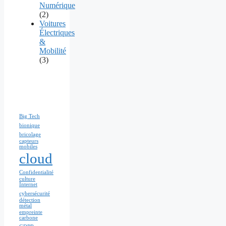
Numérique
(2)
Voitures
Électriques
&
Mobilité
(3)
Big Tech
bionique
bricolage
capteurs
mobiles
cloud
Confidentialité
culture
Internet
cybersécurité
détection
métal
empreinte
carbone