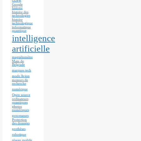
GDPR
Google
histoire
histoire des
technologies
histoire
technologique
informatique
quantique
intelligence
artificielle
magnétomètre
Main de
Belgrade
marques tech
mode Avion
moteurs de
recherche
numérique
Open source
ordinateurs
quantiques
photos
numériques
processeurs
Protection
des données
prothèses
robotique
réseau mobile