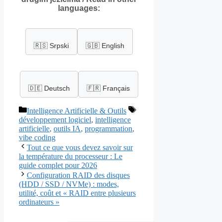
languages:
🇷🇸 Srpski
🇬🇧 English
🇩🇪 Deutsch
🇫🇷 Français
Catégories
Étiquettes
Intelligence Artificielle & Outils
développement logiciel
,
intelligence
artificielle
,
outils IA
,
programmation
,
vibe coding
Tout ce que vous devez savoir sur
la température du processeur : Le
guide complet pour 2026
Configuration RAID des disques
(HDD / SSD / NVMe) : modes,
utilité, coût et « RAID entre plusieurs
ordinateurs »